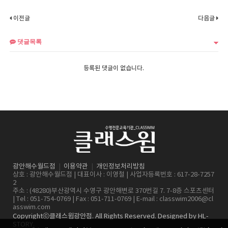
이전글
다음글
댓글목록
등록된 댓글이 없습니다.
광안해수월드점
|
이용약관
|
개인정보처리방침
상호 : 광안해수월드점 | 대표이사 : 이영철 | 사업자등록번호 : 617-28-7257
2
주소 : (48280)부산광역시 수영구 광안해변로 370번길 7. 7-8층 스포츠센터
| Tel : 051-754-0769 | Fax : 051-711-0769 | E-mail :
classwim2006@cl
asswim.com
Copyrightⓒ클래스윔광안점. All Rights Reserved. Designed by
HL-
STORY
.