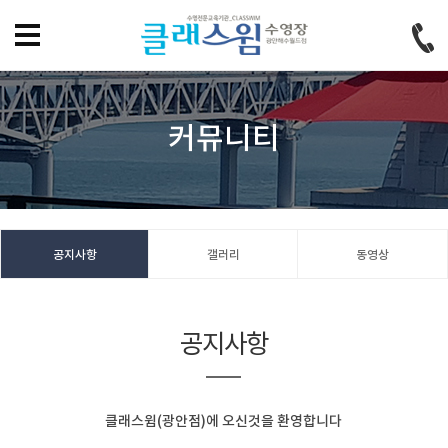
홈으로
즐겨찾기
회원가입
로그인
커뮤니티
공지사항
갤러리
동영상
공지사항
클래스윔(광안점)에 오신것을 환영합니다