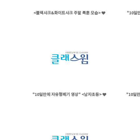
<블랙샤크&화이트샤크 주말 특훈 모습>
"10일
"10일만에 자유형떼기 영상" <남자초등>
"10일