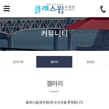
홈으로
즐겨찾기
회원가입
로그인
커뮤니티
공지사항
갤러리
동영상
갤러리
클래스윔(광안점)에 오신것을 환영합니다