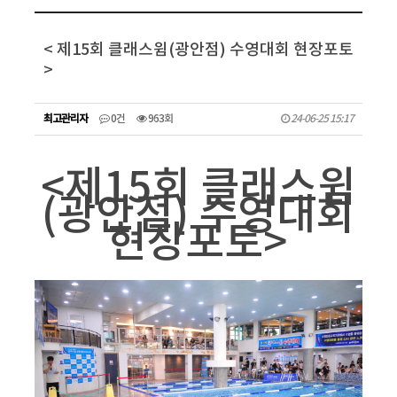
< 제15회 클래스윔(광안점) 수영대회 현장포토
>
최고관리자
0건
963회
24-06-25 15:17
<제15회 클래스윔
(광안점) 수영대회
현장포토>